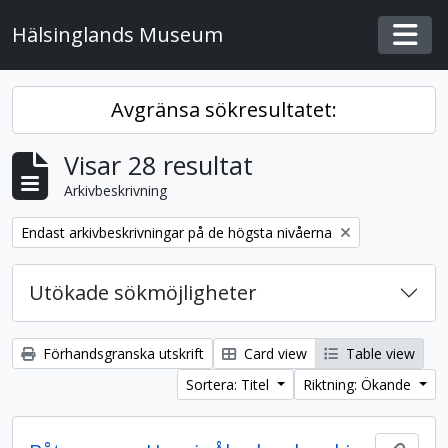
Skip to main content
Hälsinglands Museum
Togg
Avgränsa sökresultatet:
Visar 28 resultat
Arkivbeskrivning
Remove filter:
Endast arkivbeskrivningar på de högsta nivåerna
Utökade sökmöjligheter
Förhandsgranska utskrift
Card view
Table view
Sortera: Titel
Riktning: Ökande