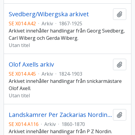
Svedberg/Wibergska arkivet
Lägg t
SE X014 A42
·
Arkiv
·
1867-1925
Arkivet innehåller handlingar från Georg Svedberg,
Carl Wiberg och Gerda Wiberg.
Utan titel
Olof Axells arkiv
Lägg t
SE X014 A45
·
Arkiv
·
1824-1903
Arkivet innehåller handlingar från snickarmästare
Olof Axell.
Utan titel
Landskamrer Per Zackarias Nordins arkiv
Lägg t
SE X014 A116
·
Arkiv
·
1860-1870
Arkivet innehåller handlingar från P Z Nordin.