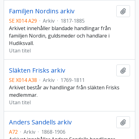
Familjen Nordins arkiv
Lägg t
SE X014 A29
·
Arkiv
·
1817-1885
Arkivet innehåller blandade handlingar från
familjen Nordin, guldsmeder och handlare i
Hudiksvall.
Utan titel
Släkten Frisks arkiv
Lägg t
SE X014 A38
·
Arkiv
·
1769-1811
Arkivet består av handlingar från släkten Frisks
medlemmar.
Utan titel
Anders Sandells arkiv
Lägg t
A72
·
Arkiv
·
1868-1906