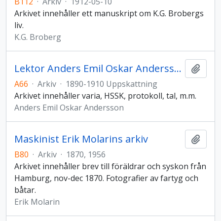
B112
·
Arkiv
·
1912-05-10
Arkivet innehåller ett manuskript om K.G. Brobergs
liv.
K.G. Broberg
Lektor Anders Emil Oskar Anderssons arkiv
Lägg t
A66
·
Arkiv
·
1890-1910 Uppskattning
Arkivet innehåller varia, HSSK, protokoll, tal, m.m.
Anders Emil Oskar Andersson
Maskinist Erik Molarins arkiv
Lägg t
B80
·
Arkiv
·
1870, 1956
Arkivet innehåller brev till föräldrar och syskon från
Hamburg, nov-dec 1870. Fotografier av fartyg och
båtar.
Erik Molarin