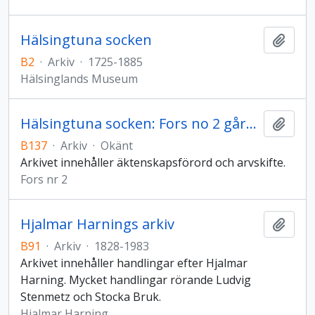
Hälsingtuna socken
Lägg t
B2
·
Arkiv
·
1725-1885
Hälsinglands Museum
Hälsingtuna socken: Fors no 2 gårdsarkiv
Lägg t
B137
·
Arkiv
·
Okänt
Arkivet innehåller äktenskapsförord och arvskifte.
Fors nr 2
Hjalmar Harnings arkiv
Lägg t
B91
·
Arkiv
·
1828-1983
Arkivet innehåller handlingar efter Hjalmar
Harning. Mycket handlingar rörande Ludvig
Stenmetz och Stocka Bruk.
Hjalmar Harning