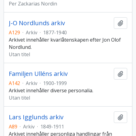
Per Zackarias Nordin
J-O Nordlunds arkiv
Lägg t
A129
·
Arkiv
·
1877-1940
Arkivet innehåller kvarlåtenskapen efter Jon Olof
Nordlund.
Utan titel
Familjen Ulléns arkiv
Lägg t
A142
·
Arkiv
·
1900-1999
Arkivet innehåller diverse personalia.
Utan titel
Lars Igglunds arkiv
Lägg t
A89
·
Arkiv
·
1849-1911
Arkivet innehåller personliga handlingar från