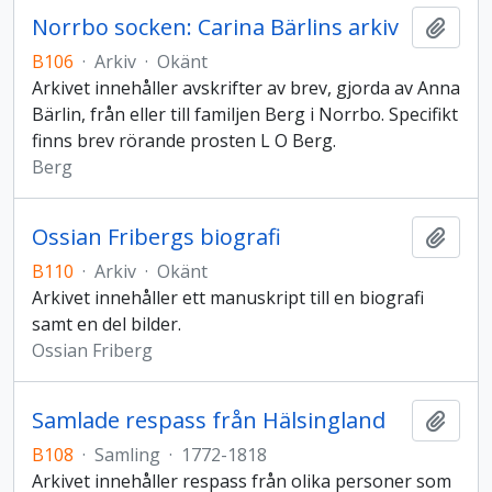
Norrbo socken: Carina Bärlins arkiv
Lägg t
B106
·
Arkiv
·
Okänt
Arkivet innehåller avskrifter av brev, gjorda av Anna
Bärlin, från eller till familjen Berg i Norrbo. Specifikt
finns brev rörande prosten L O Berg.
Berg
Ossian Fribergs biografi
Lägg t
B110
·
Arkiv
·
Okänt
Arkivet innehåller ett manuskript till en biografi
samt en del bilder.
Ossian Friberg
Samlade respass från Hälsingland
Lägg t
B108
·
Samling
·
1772-1818
Arkivet innehåller respass från olika personer som