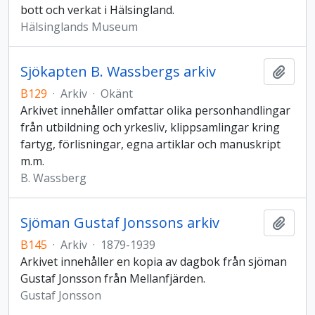
bott och verkat i Hälsingland.
Hälsinglands Museum
Sjökapten B. Wassbergs arkiv
Lägg t
B129
·
Arkiv
·
Okänt
Arkivet innehåller omfattar olika personhandlingar
från utbildning och yrkesliv, klippsamlingar kring
fartyg, förlisningar, egna artiklar och manuskript
m.m.
B. Wassberg
Sjöman Gustaf Jonssons arkiv
Lägg t
B145
·
Arkiv
·
1879-1939
Arkivet innehåller en kopia av dagbok från sjöman
Gustaf Jonsson från Mellanfjärden.
Gustaf Jonsson