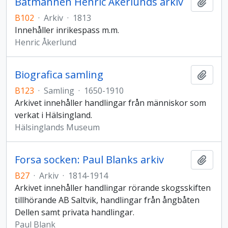
Båtmannen Henric Åkerlunds arkiv
Lägg t
B102
·
Arkiv
·
1813
Innehåller inrikespass m.m.
Henric Åkerlund
Biografica samling
Lägg t
B123
·
Samling
·
1650-1910
Arkivet innehåller handlingar från människor som
verkat i Hälsingland.
Hälsinglands Museum
Forsa socken: Paul Blanks arkiv
Lägg t
B27
·
Arkiv
·
1814-1914
Arkivet innehåller handlingar rörande skogsskiften
tillhörande AB Saltvik, handlingar från ångbåten
Dellen samt privata handlingar.
Paul Blank