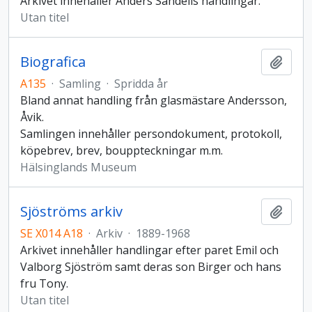
Arkivet innehåller Anders Sandells handlingar.
Utan titel
Biografica
Lägg t
A135
·
Samling
·
Spridda år
Bland annat handling från glasmästare Andersson,
Åvik.
Samlingen innehåller persondokument, protokoll,
köpebrev, brev, bouppteckningar m.m.
Hälsinglands Museum
Sjöströms arkiv
Lägg t
SE X014 A18
·
Arkiv
·
1889-1968
Arkivet innehåller handlingar efter paret Emil och
Valborg Sjöström samt deras son Birger och hans
fru Tony.
Utan titel