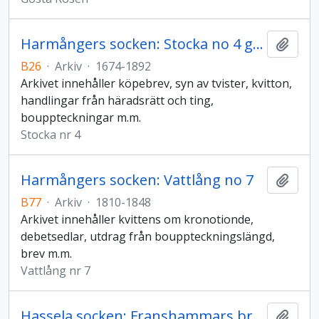
Harmångers socken: Stocka no 4 gårdsarkiv
Lägg t
B26
·
Arkiv
·
1674-1892
Arkivet innehåller köpebrev, syn av tvister, kvitton,
handlingar från häradsrätt och ting,
bouppteckningar m.m.
Stocka nr 4
Harmångers socken: Vattlång no 7
Lägg t
B77
·
Arkiv
·
1810-1848
Arkivet innehåller kvittens om kronotionde,
debetsedlar, utdrag från bouppteckningslängd,
brev m.m.
Vattlång nr 7
Hassela socken: Franshammars bruks arkiv
Lägg t