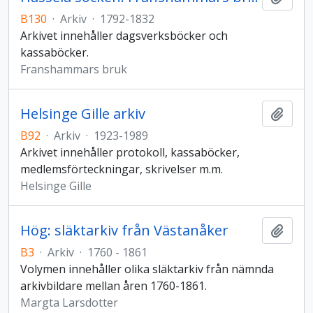
B130
·
Arkiv
·
1792-1832
Arkivet innehåller dagsverksböcker och
kassaböcker.
Franshammars bruk
Helsinge Gille arkiv
Lägg t
B92
·
Arkiv
·
1923-1989
Arkivet innehåller protokoll, kassaböcker,
medlemsförteckningar, skrivelser m.m.
Helsinge Gille
Hög: släktarkiv från Västanåker
Lägg t
B3
·
Arkiv
·
1760 - 1861
Volymen innehåller olika släktarkiv från nämnda
arkivbildare mellan åren 1760-1861.
Margta Larsdotter