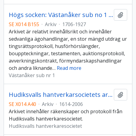
Högs socken: Västanåker sub no 1 gårdsarkiv
Lägg t
SE X014 B155
·
Arkiv
·
1706-1927
Arkivet är relativt innehållsrikt och innehåller
sedvanliga ägohandlingar, en stor mängd utdrag ur
tingsrättsprotokoll, husförhörslängder,
bouppteckningar, testamenten, auktionsprotokoll,
avverkningskontrakt, förmyndarskapshandlingar
och andra liknande
…
Read more
Västanåker sub nr 1
Hudiksvalls hantverkarsocietets arkiv
Lägg t
SE X014 A40
·
Arkiv
·
1614-2006
Arkivet innehåller räkenskaper och protokoll från
Hudiksvalls hantverkaresocietet.
Hudiksvalls hantverkaresocietet