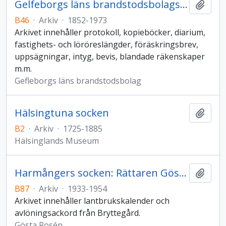
Gelfeborgs läns brandstodsbolags arkiv
Lägg t
B46
·
Arkiv
·
1852-1973
Arkivet innehåller protokoll, kopieböcker, diarium,
fastighets- och löröreslängder, föräskringsbrev,
uppsägningar, intyg, bevis, blandade räkenskaper
m.m.
Gefleborgs läns brandstodsbolag
Hälsingtuna socken
Lägg t
B2
·
Arkiv
·
1725-1885
Hälsinglands Museum
Harmångers socken: Rättaren Gösta Roséns arkiv
Lägg t
B87
·
Arkiv
·
1933-1954
Arkivet innehåller lantbrukskalender och
avlöningsackord från Bryttegård.
Gösta Rosén