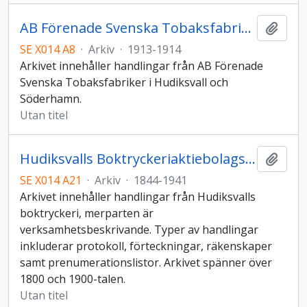
AB Förenade Svenska Tobaksfabriker
Lägg t
SE X014 A8
·
Arkiv
·
1913-1914
Arkivet innehåller handlingar från AB Förenade
Svenska Tobaksfabriker i Hudiksvall och
Söderhamn.
Utan titel
Hudiksvalls Boktryckeriaktiebolags arkiv
Lägg t
SE X014 A21
·
Arkiv
·
1844-1941
Arkivet innehåller handlingar från Hudiksvalls
boktryckeri, merparten är
verksamhetsbeskrivande. Typer av handlingar
inkluderar protokoll, förteckningar, räkenskaper
samt prenumerationslistor. Arkivet spänner över
1800 och 1900-talen.
Utan titel