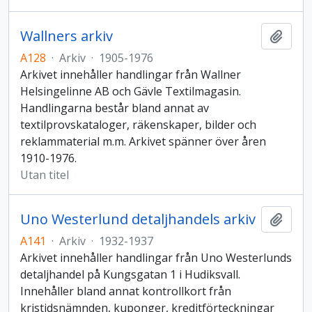
Wallners arkiv
Lägg t
A128
·
Arkiv
·
1905-1976
Arkivet innehåller handlingar från Wallner
Helsingelinne AB och Gävle Textilmagasin.
Handlingarna består bland annat av
textilprovskataloger, räkenskaper, bilder och
reklammaterial m.m. Arkivet spänner över åren
1910-1976.
Utan titel
Uno Westerlund detaljhandels arkiv
Lägg t
A141
·
Arkiv
·
1932-1937
Arkivet innehåller handlingar från Uno Westerlunds
detaljhandel på Kungsgatan 1 i Hudiksvall.
Innehåller bland annat kontrollkort från
kristidsnämnden, kuponger, kreditförteckningar