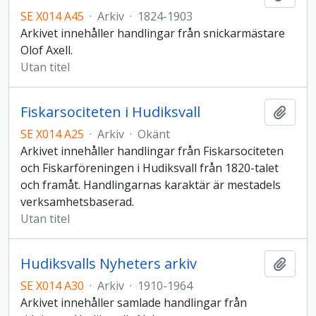
SE X014 A45
·
Arkiv
·
1824-1903
Arkivet innehåller handlingar från snickarmästare
Olof Axell.
Utan titel
Fiskarsociteten i Hudiksvall
Lägg t
SE X014 A25
·
Arkiv
·
Okänt
Arkivet innehåller handlingar från Fiskarsociteten
och Fiskarföreningen i Hudiksvall från 1820-talet
och framåt. Handlingarnas karaktär är mestadels
verksamhetsbaserad.
Utan titel
Hudiksvalls Nyheters arkiv
Lägg t
SE X014 A30
·
Arkiv
·
1910-1964
Arkivet innehåller samlade handlingar från