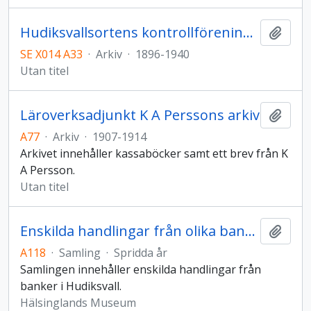
Hudiksvallsortens kontrollförenings arkiv
Lägg t
SE X014 A33
·
Arkiv
·
1896-1940
Utan titel
Läroverksadjunkt K A Perssons arkiv
Lägg t
A77
·
Arkiv
·
1907-1914
Arkivet innehåller kassaböcker samt ett brev från K
A Persson.
Utan titel
Enskilda handlingar från olika banker i Hudiksvall
Lägg t
A118
·
Samling
·
Spridda år
Samlingen innehåller enskilda handlingar från
banker i Hudiksvall.
Hälsinglands Museum