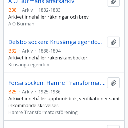
A O Burmans affärsarkiv
Lägg t
B38
·
Arkiv
·
1882-1883
Arkivet innehåller räkningar och brev.
A O Burman
Delsbo socken: Krusänga egendoms arkiv
Lägg t
B32
·
Arkiv
·
1888-1894
Arkivet innehåller räkenskapsböcker.
Krusänga egendom
Forsa socken: Hamre Transformatorförening
Lägg t
B25
·
Arkiv
·
1925-1936
Arkivet innehåller uppbördsbok, verifikationer samt
inkommande skrivelser.
Hamre Transformatorsförening