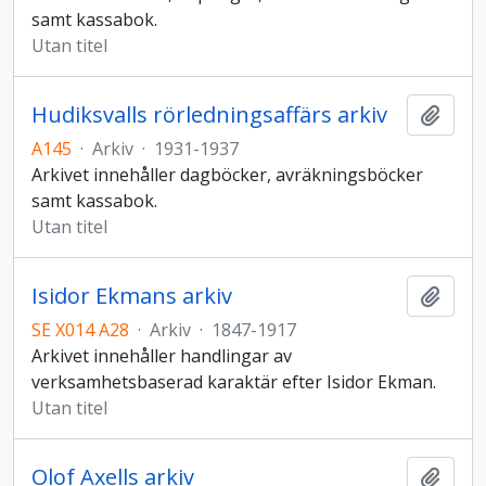
samt kassabok.
Utan titel
Hudiksvalls rörledningsaffärs arkiv
Lägg t
A145
·
Arkiv
·
1931-1937
Arkivet innehåller dagböcker, avräkningsböcker
samt kassabok.
Utan titel
Isidor Ekmans arkiv
Lägg t
SE X014 A28
·
Arkiv
·
1847-1917
Arkivet innehåller handlingar av
verksamhetsbaserad karaktär efter Isidor Ekman.
Utan titel
Olof Axells arkiv
Lägg t