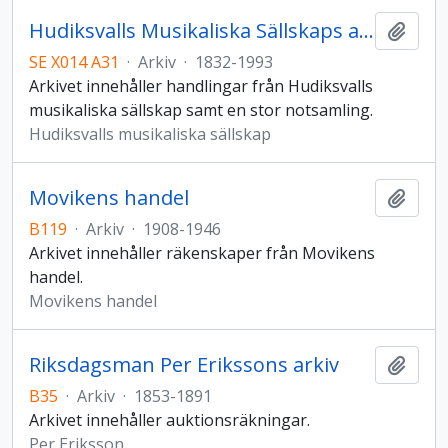
Hudiksvalls Musikaliska Sällskaps arkiv
Lägg t
SE X014 A31
·
Arkiv
·
1832-1993
Arkivet innehåller handlingar från Hudiksvalls
musikaliska sällskap samt en stor notsamling.
Hudiksvalls musikaliska sällskap
Movikens handel
Lägg t
B119
·
Arkiv
·
1908-1946
Arkivet innehåller räkenskaper från Movikens
handel.
Movikens handel
Riksdagsman Per Erikssons arkiv
Lägg t
B35
·
Arkiv
·
1853-1891
Arkivet innehåller auktionsräkningar.
Per Eriksson