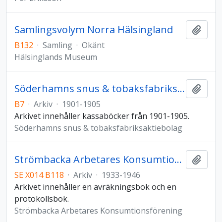
Samlingsvolym Norra Hälsingland
Lägg t
B132
·
Samling
·
Okänt
Hälsinglands Museum
Söderhamns snus & tobaksfabriksaktiebolag
Lägg t
B7
·
Arkiv
·
1901-1905
Arkivet innehåller kassaböcker från 1901-1905.
Söderhamns snus & tobaksfabriksaktiebolag
Strömbacka Arbetares Konsumtionsförening
Lägg t
SE X014 B118
·
Arkiv
·
1933-1946
Arkivet innehåller en avräkningsbok och en
protokollsbok.
Strömbacka Arbetares Konsumtionsförening