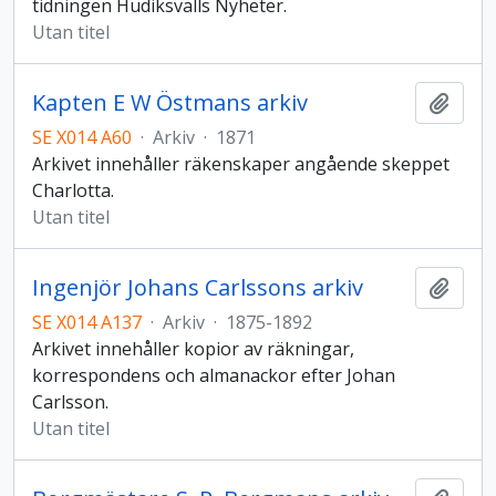
tidningen Hudiksvalls Nyheter.
Utan titel
Kapten E W Östmans arkiv
Lägg t
SE X014 A60
·
Arkiv
·
1871
Arkivet innehåller räkenskaper angående skeppet
Charlotta.
Utan titel
Ingenjör Johans Carlssons arkiv
Lägg t
SE X014 A137
·
Arkiv
·
1875-1892
Arkivet innehåller kopior av räkningar,
korrespondens och almanackor efter Johan
Carlsson.
Utan titel