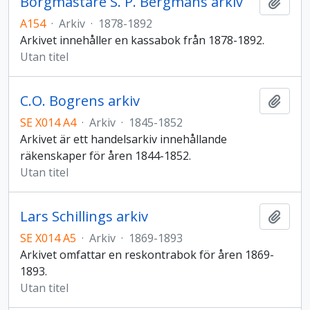
Borgmästare S. P. Bergmans arkiv
Lägg t
A154
·
Arkiv
·
1878-1892
Arkivet innehåller en kassabok från 1878-1892.
Utan titel
C.O. Bogrens arkiv
Lägg t
SE X014 A4
·
Arkiv
·
1845-1852
Arkivet är ett handelsarkiv innehållande
räkenskaper för åren 1844-1852.
Utan titel
Lars Schillings arkiv
Lägg t
SE X014 A5
·
Arkiv
·
1869-1893
Arkivet omfattar en reskontrabok för åren 1869-
1893.
Utan titel