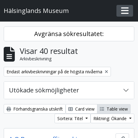
Skip to main content
Hälsinglands Museum
Togg
Avgränsa sökresultatet:
Visar 40 resultat
Arkivbeskrivning
Remove filter:
Endast arkivbeskrivningar på de högsta nivåerna
Utökade sökmöjligheter
Förhandsgranska utskrift
Card view
Table view
Sortera: Titel
Riktning: Ökande