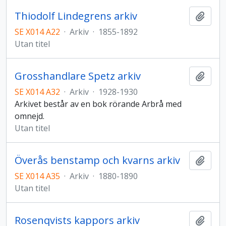
Thiodolf Lindegrens arkiv
Lägg t
SE X014 A22
·
Arkiv
·
1855-1892
Utan titel
Grosshandlare Spetz arkiv
Lägg t
SE X014 A32
·
Arkiv
·
1928-1930
Arkivet består av en bok rörande Arbrå med
omnejd.
Utan titel
Överås benstamp och kvarns arkiv
Lägg t
SE X014 A35
·
Arkiv
·
1880-1890
Utan titel
Rosenqvists kappors arkiv
Lägg t