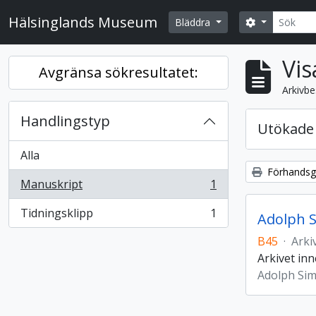
Skip to main content
Sök
Hälsinglands Museum
Search opti
Bläddra
Vis
Avgränsa sökresultatet:
Arkivbe
Handlingstyp
Utökade 
Alla
Förhandsgr
Manuskript
1
, 1 resultat
Tidningsklipp
1
Adolph S
, 1 resultat
B45
·
Arki
Arkivet inn
Adolph Si