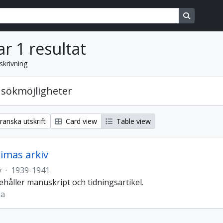
ons
Search in
ar 1 resultat
skrivning
sökmöjligheter
anska utskrift
Card view
Table view
imas arkiv
v
·
1939-1941
ehåller manuskript och tidningsartikel.
ma