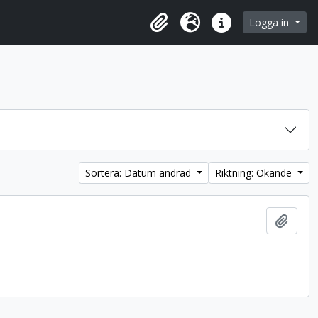
 browse page
Logga in
Urklipp
Språk
Snabblänkar
Sortera: Datum ändrad
Riktning: Ökande
Lägg t