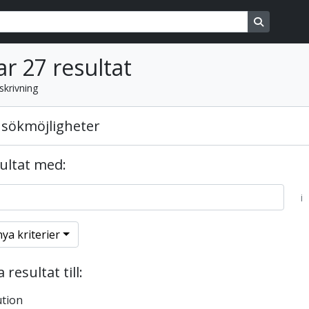
ons
Search in
ar 27 resultat
skrivning
sökmöjligheter
sultat med:
i
nya kriterier
resultat till:
ution