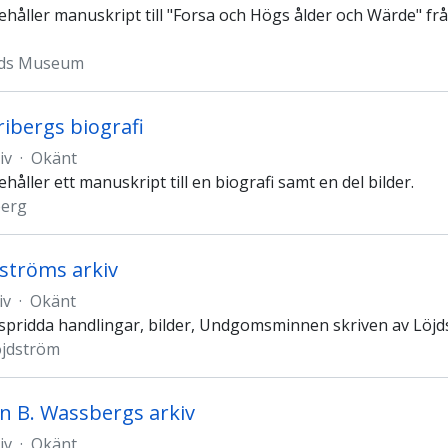
ehåller manuskript till "Forsa och Högs ålder och Wärde" från
nds Museum
ribergs biografi
iv
·
Okänt
ehåller ett manuskript till en biografi samt en del bilder.
berg
dströms arkiv
iv
·
Okänt
 spridda handlingar, bilder, Undgomsminnen skriven av Löjd
öjdström
n B. Wassbergs arkiv
iv
·
Okänt