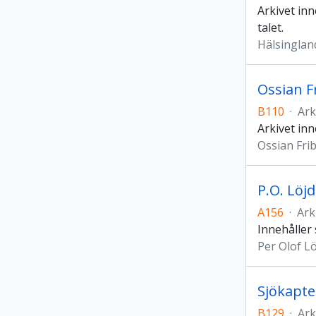
Arkivet inn
talet.
Hälsingla
Ossian F
B110
·
Ark
Arkivet inn
Ossian Fri
P.O. Löj
A156
·
Ark
Innehåller
Per Olof L
Sjökapte
B129
·
Ark