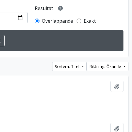
Resultat
Överlappande
Exakt
Sortera: Titel
Riktning: Ökande
Lägg t
Lägg t