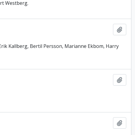
art Westberg.
Lägg t
 Erik Kallberg, Bertil Persson, Marianne Ekbom, Harry
Lägg t
Lägg t