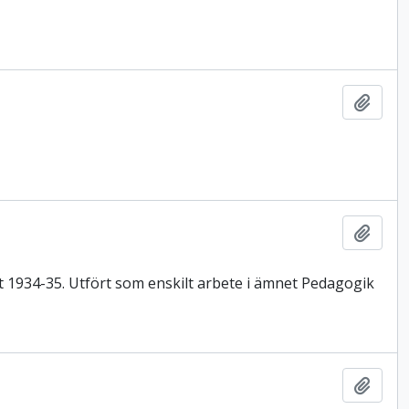
Lägg t
Lägg t
et 1934-35. Utfört som enskilt arbete i ämnet Pedagogik
Lägg t