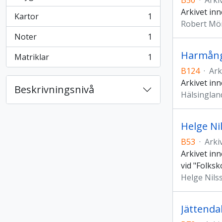
B50
·
Arki
, 2 resultat
Arkivet inn
Kartor
1
, 1 resultat
Robert Mö
Noter
1
, 1 resultat
Harmång
Matriklar
1
, 1 resultat
B124
·
Ark
Arkivet inn
Beskrivningsnivå
Hälsingla
Helge Ni
B53
·
Arki
Arkivet inn
vid "Folksk
Helge Nils
Jättenda