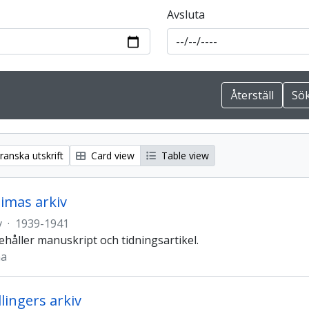
Avsluta
anska utskrift
Card view
Table view
imas arkiv
v
·
1939-1941
ehåller manuskript och tidningsartikel.
ma
lingers arkiv