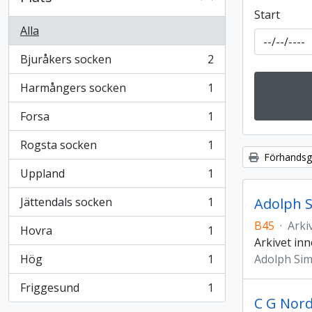
Start
Alla
Bjuråkers socken
2
, 2 resultat
Harmångers socken
1
, 1 resultat
Forsa
1
, 1 resultat
Rogsta socken
1
, 1 resultat
Förhandsgr
Uppland
1
, 1 resultat
Jättendals socken
1
Adolph S
, 1 resultat
B45
·
Arki
Hovra
1
, 1 resultat
Arkivet inn
Hög
1
Adolph Si
, 1 resultat
Friggesund
1
, 1 resultat
C G Nord