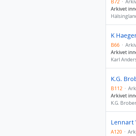
B72
·
Arki
Arkivet inn
Hälsingla
K Haeger
B66
·
Arki
Arkivet inn
Karl Ande
K.G. Bro
B112
·
Ark
Arkivet inn
K.G. Brobe
Lennart 
A120
·
Ark