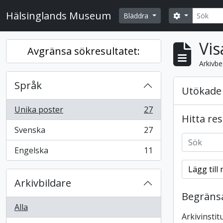
Skip to main content
Sök
Hälsinglands Museum
Search opti
Bläddra
Vis
Avgränsa sökresultatet:
Arkivbe
Språk
Utökade 
Unika poster
27
, 27 resultat
Hitta re
Svenska
27
, 27 resultat
Engelska
11
, 11 resultat
Lägg till 
Arkivbildare
Begränsa 
Alla
Arkivinstit