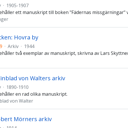
v
·
1905-1907
nehåller ett manuskript till boken "Fädernas missgärningar"
nger
ocken: Hovra by
9
·
Arkiv
·
1944
ehåller två exemplar av manuskript, skrivna av Lars Skyttner.
Vinblad von Walters arkiv
v
·
1890-1910
ehåller en rad olika manuskript.
nblad von Walter
bert Mörners arkiv