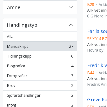
B28
·
Arki
Ämne
Arkivet in
C G Nordli
Handlingstyp
Färila s
Alla
SE X014 B7
Arkivet inn
Manuskript
27
, 27 resultat
Hovra by
Tidningsklipp
6
, 6 resultat
Fredrik 
Biografica
4
, 4 resultat
B44
·
Arki
Fotografier
3
, 3 resultat
Arkivet inn
Fredrik Vi
Brev
2
, 2 resultat
Sjöfartshandlingar
2
, 2 resultat
Greve Ro
Intyg
2