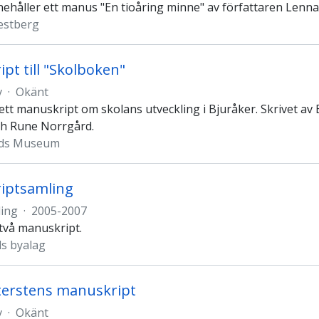
nehåller ett manus "En tioåring minne" av författaren Lenn
estberg
pt till "Skolboken"
v
·
Okänt
ett manuskript om skolans utveckling i Bjuråker. Skrivet av
h Rune Norrgård.
nds Museum
iptsamling
ing
·
2005-2007
 två manuskript.
s byalag
terstens manuskript
v
·
Okänt