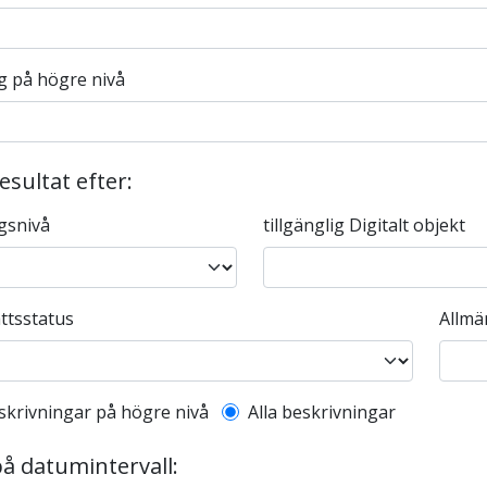
g på högre nivå
resultat efter:
gsnivå
tillgänglig Digitalt objekt
ttsstatus
Allmä
l description filter
skrivningar på högre nivå
Alla beskrivningar
på datumintervall: