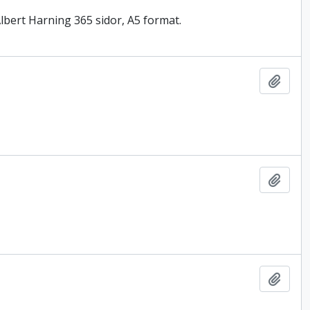
Albert Harning 365 sidor, A5 format.
Lägg t
Lägg t
Lägg t