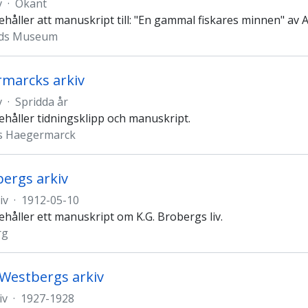
v
·
Okänt
ehåller att manuskript till: "En gammal fiskares minnen" av 
nds Museum
marcks arkiv
v
·
Spridda år
ehåller tidningsklipp och manuskript.
rs Haegermarck
bergs arkiv
iv
·
1912-05-10
ehåller ett manuskript om K.G. Brobergs liv.
rg
Westbergs arkiv
iv
·
1927-1928