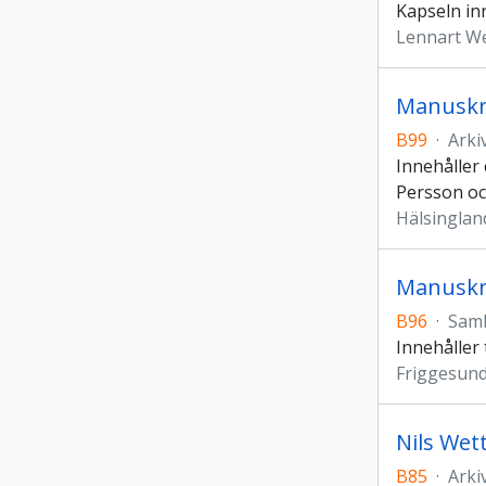
Kapseln in
Lennart W
Manuskri
B99
·
Arki
Innehåller 
Persson oc
Hälsingla
Manuskr
B96
·
Saml
Innehåller
Friggesund
Nils Wet
B85
·
Arki