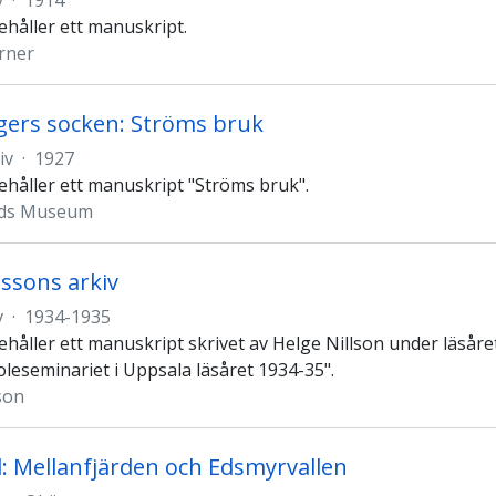
v
·
1914
ehåller ett manuskript.
rner
ers socken: Ströms bruk
iv
·
1927
ehåller ett manuskript "Ströms bruk".
nds Museum
lssons arkiv
v
·
1934-1935
ehåller ett manuskript skrivet av Helge Nillson under läsår
oleseminariet i Uppsala läsåret 1934-35".
son
l: Mellanfjärden och Edsmyrvallen