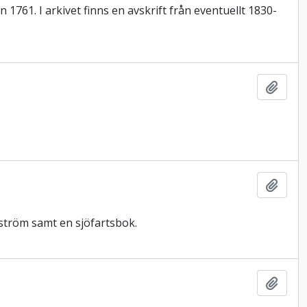
 1761. I arkivet finns en avskrift från eventuellt 1830-
Lägg t
Lägg t
ström samt en sjöfartsbok.
Lägg t