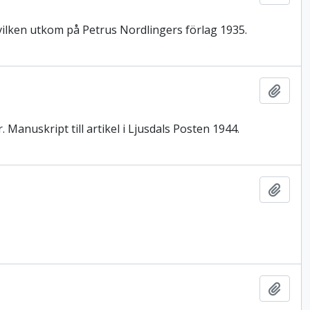
 vilken utkom på Petrus Nordlingers förlag 1935.
Lägg t
 Manuskript till artikel i Ljusdals Posten 1944.
Lägg t
Lägg t