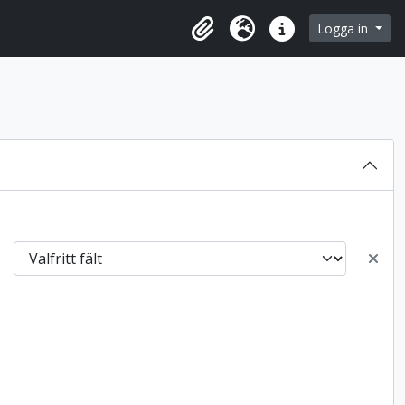
 browse page
Logga in
Urklipp
Språk
Snabblänkar