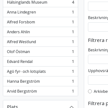
Hälsinglands Museum
4
, 4 resultat
Anna Lindegren
1
, 1 resultat
Beskrivnin
Alfred Forsbom
1
, 1 resultat
Anders Ahlin
1
, 1 resultat
Filtrera 
Alfred Westlund
1
, 1 resultat
Beskrivnin
Olof Östman
1
, 1 resultat
Edvard Rendal
1
, 1 resultat
Upphovsrä
Agö fyr- och lotsplats
1
, 1 resultat
Hanna Bergström
1
, 1 resultat
Arvid Bergström
1
Top-leve
Arkivbe
, 1 resultat
Filtrera 
Plats