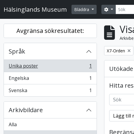
Skip to main content
Sök
Hälsinglands Museum
Search opti
Bläddra
Vis
Avgränsa sökresultatet:
Arkivbe
Språk
Remove filter:
X7-Orden
Unika poster
1
Utökade 
, 1 resultat
Engelska
1
, 1 resultat
Hitta re
Svenska
1
, 1 resultat
Arkivbildare
Lägg till 
Alla
Begränsa 