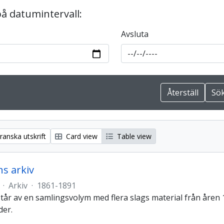
på datumintervall:
Avsluta
anska utskrift
Card view
Table view
s arkiv
·
Arkiv
·
1861-1891
står av en samlingsvolym med flera slags material från åren 
der.