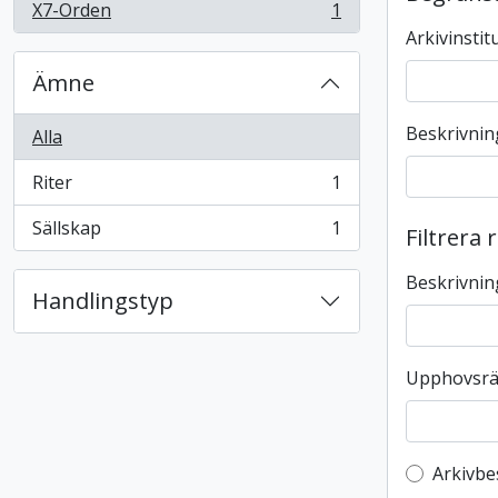
X7-Orden
1
, 1 resultat
Arkivinstit
Ämne
Beskrivnin
Alla
Riter
1
, 1 resultat
Sällskap
1
Filtrera 
, 1 resultat
Beskrivnin
Handlingstyp
Upphovsrä
Top-leve
Arkivbe