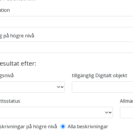
ution
g på högre nivå
resultat efter:
gsnivå
tillgänglig Digitalt objekt
ttsstatus
Allmä
l description filter
skrivningar på högre nivå
Alla beskrivningar