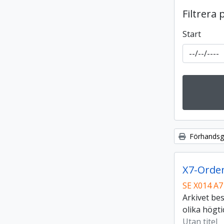
Filtrera 
Start
Förhandsgr
X7-Orden
SE X014 A7
Arkivet be
olika högti
Utan titel