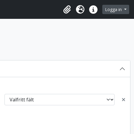
 browse page
Logga in
Urklipp
Språk
Snabblänkar