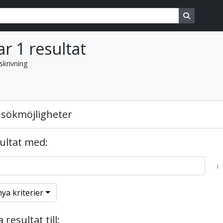
ons
Search in
ar 1 resultat
skrivning
sökmöjligheter
sultat med:
i
nya kriterier
resultat till: