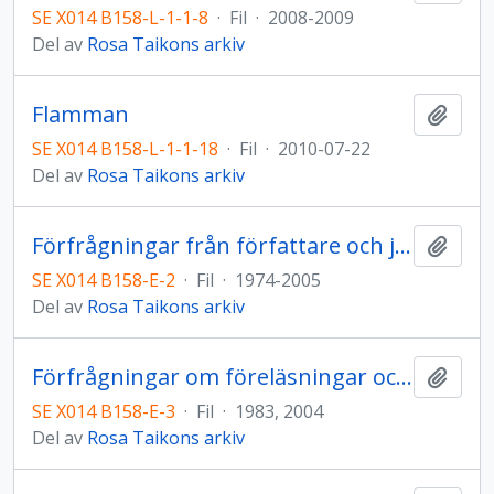
SE X014 B158-L-1-1-8
·
Fil
·
2008-2009
Del av
Rosa Taikons arkiv
Flamman
Lägg t
SE X014 B158-L-1-1-18
·
Fil
·
2010-07-22
Del av
Rosa Taikons arkiv
Förfrågningar från författare och journalister
Lägg t
SE X014 B158-E-2
·
Fil
·
1974-2005
Del av
Rosa Taikons arkiv
Förfrågningar om föreläsningar och närvaro vid evenemang
Lägg t
SE X014 B158-E-3
·
Fil
·
1983, 2004
Del av
Rosa Taikons arkiv