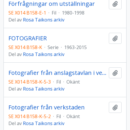
Förfrågningar om utställningar
Lägg t
SE X014 B158-E-1
·
Fil
·
1980-1998
Del av
Rosa Taikons arkiv
FOTOGRAFIER
Lägg t
SE X014 B158-K
·
Serie
·
1963-2015
Del av
Rosa Taikons arkiv
Fotografier från anslagstavlan i verkstaden
Lägg t
SE X014 B158-K-5-3
·
Fil
·
Okänt
Del av
Rosa Taikons arkiv
Fotografier från verkstaden
Lägg t
SE X014 B158-K-5-2
·
Fil
·
Okänt
Del av
Rosa Taikons arkiv