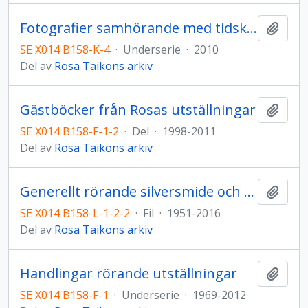
Fotografier samhörande med tidskrifter och trycksaker
Lägg t
SE X014 B158-K-4
·
Underserie
·
2010
Del av
Rosa Taikons arkiv
Gästböcker från Rosas utställningar
Lägg t
SE X014 B158-F-1-2
·
Del
·
1998-2011
Del av
Rosa Taikons arkiv
Generellt rörande silversmide och silver
Lägg t
SE X014 B158-L-1-2-2
·
Fil
·
1951-2016
Del av
Rosa Taikons arkiv
Handlingar rörande utställningar
Lägg t
SE X014 B158-F-1
·
Underserie
·
1969-2012