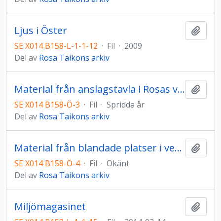
Ljus i Öster
Lägg t
SE X014 B158-L-1-1-12
·
Fil
·
2009
Del av
Rosa Taikons arkiv
Material från anslagstavla i Rosas verkstad
Lägg t
SE X014 B158-Ö-3
·
Fil
·
Spridda år
Del av
Rosa Taikons arkiv
Material från blandade platser i verkstaden
Lägg t
SE X014 B158-Ö-4
·
Fil
·
Okänt
Del av
Rosa Taikons arkiv
Miljömagasinet
Lägg t