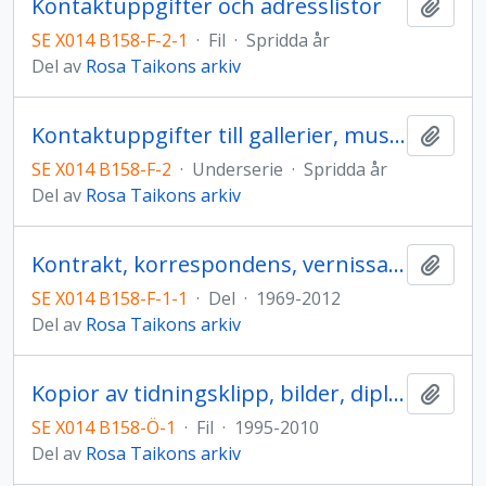
Kontaktuppgifter och adresslistor
Lägg t
SE X014 B158-F-2-1
·
Fil
·
Spridda år
Del av
Rosa Taikons arkiv
Kontaktuppgifter till gallerier, museer, privatpersoner m.fl.
Lägg t
SE X014 B158-F-2
·
Underserie
·
Spridda år
Del av
Rosa Taikons arkiv
Kontrakt, korrespondens, vernissagekort m.m. från hållna utställningar
Lägg t
SE X014 B158-F-1-1
·
Del
·
1969-2012
Del av
Rosa Taikons arkiv
Kopior av tidningsklipp, bilder, diplom m.m. från Rosas samlade pärmar
Lägg t
SE X014 B158-Ö-1
·
Fil
·
1995-2010
Del av
Rosa Taikons arkiv