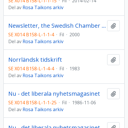
SE X014 B158-L-1-1-15
·
Fil
·
2014-02-14
Del av
Rosa Taikons arkiv
Newsletter, the Swedish Chamber of Commerce in the Czech Pepublic
Lägg t
SE X014 B158-L-1-1-4
·
Fil
·
2000
Del av
Rosa Taikons arkiv
Norrländsk tidskrift
Lägg t
SE X014 B158-L-1-4-4
·
Fil
·
1983
Del av
Rosa Taikons arkiv
Nu - det liberala nyhetsmagasinet
Lägg t
SE X014 B158-L-1-1-25
·
Fil
·
1986-11-06
Del av
Rosa Taikons arkiv
Nu - det liberala nyhetsmagasinet
Lägg t