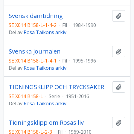
Svensk damtidning
Lägg t
SE X014 B158-L-1-4-2
·
Fil
·
1984-1990
Del av
Rosa Taikons arkiv
Svenska journalen
Lägg t
SE X014 B158-L-1-4-1
·
Fil
·
1995-1996
Del av
Rosa Taikons arkiv
TIDNINGSKLIPP OCH TRYCKSAKER
Lägg t
SE X014 B158-L
·
Serie
·
1951-2016
Del av
Rosa Taikons arkiv
Tidningsklipp om Rosas liv
Lägg t
SE X014 B158-L-2-3
·
Fil
·
1969-2010