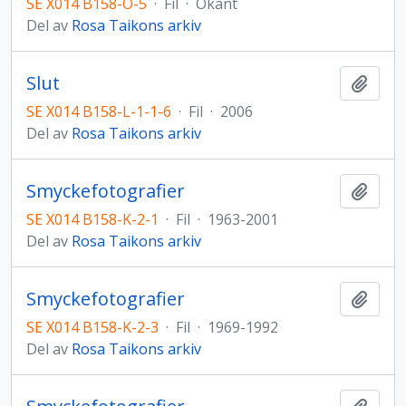
SE X014 B158-Ö-5
·
Fil
·
Okänt
Del av
Rosa Taikons arkiv
Slut
Lägg t
SE X014 B158-L-1-1-6
·
Fil
·
2006
Del av
Rosa Taikons arkiv
Smyckefotografier
Lägg t
SE X014 B158-K-2-1
·
Fil
·
1963-2001
Del av
Rosa Taikons arkiv
Smyckefotografier
Lägg t
SE X014 B158-K-2-3
·
Fil
·
1969-1992
Del av
Rosa Taikons arkiv