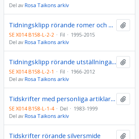
Del av
Rosa Taikons arkiv
Tidningsklipp rörande romer och Rosas arbete kring romers rättigheter
Lägg t
SE X014 B158-L-2-2
·
Fil
·
1995-2015
Del av
Rosa Taikons arkiv
Tidningsklipp rörande utställningar och romskt silverhantverk
Lägg t
SE X014 B158-L-2-1
·
Fil
·
1966-2012
Del av
Rosa Taikons arkiv
Tidskrifter med personliga artiklar om Rosa
Lägg t
SE X014 B158-L-1-4
·
Del
·
1983-1999
Del av
Rosa Taikons arkiv
Tidskrifter rörande silversmide
Lägg t