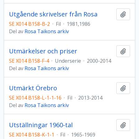
Utgående skrivelser från Rosa
Lägg t
SE X014 B158-B-2
·
Fil
·
1981,1986
Del av
Rosa Taikons arkiv
Utmärkelser och priser
Lägg t
SE X014 B158-F-4
·
Underserie
·
2000-2014
Del av
Rosa Taikons arkiv
Utmärkt Örebro
Lägg t
SE X014 B158-L-1-1-16
·
Fil
·
2013-2014
Del av
Rosa Taikons arkiv
Utställningar 1960-tal
Lägg t
SE X014 B158-K-1-1
·
Fil
·
1965-1969