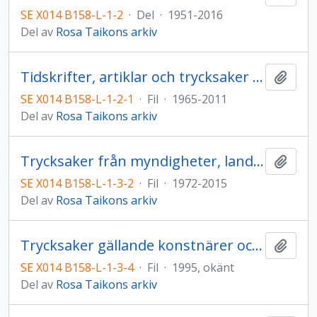
SE X014 B158-L-1-2
·
Del
·
1951-2016
Del av
Rosa Taikons arkiv
Tidskrifter, artiklar och trycksaker rörande Rosas skapande
Lägg t
SE X014 B158-L-1-2-1
·
Fil
·
1965-2011
Del av
Rosa Taikons arkiv
Trycksaker från myndigheter, landsting, statliga organisationer
Lägg t
SE X014 B158-L-1-3-2
·
Fil
·
1972-2015
Del av
Rosa Taikons arkiv
Trycksaker gällande konstnärer och offentliga personer
Lägg t
SE X014 B158-L-1-3-4
·
Fil
·
1995, okänt
Del av
Rosa Taikons arkiv