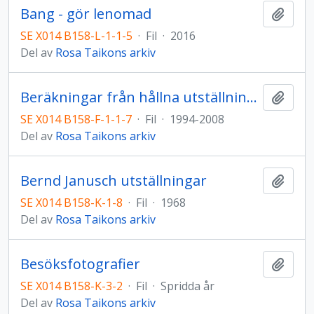
Bang - gör lenomad
Lägg t
SE X014 B158-L-1-1-5
·
Fil
·
2016
Del av
Rosa Taikons arkiv
Beräkningar från hållna utställningar
Lägg t
SE X014 B158-F-1-1-7
·
Fil
·
1994-2008
Del av
Rosa Taikons arkiv
Bernd Janusch utställningar
Lägg t
SE X014 B158-K-1-8
·
Fil
·
1968
Del av
Rosa Taikons arkiv
Besöksfotografier
Lägg t
SE X014 B158-K-3-2
·
Fil
·
Spridda år
Del av
Rosa Taikons arkiv