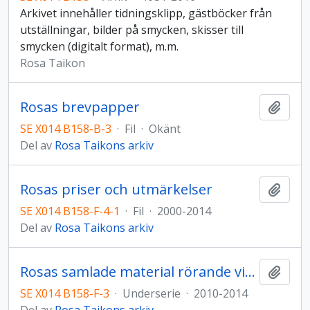
Arkivet innehåller tidningsklipp, gästböcker från
utställningar, bilder på smycken, skisser till
smycken (digitalt format), m.m.
Rosa Taikon
Rosas brevpapper
Lägg t
SE X014 B158-B-3
·
Fil
·
Okänt
Del av
Rosa Taikons arkiv
Rosas priser och utmärkelser
Lägg t
SE X014 B158-F-4-1
·
Fil
·
2000-2014
Del av
Rosa Taikons arkiv
Rosas samlade material rörande vitboken om romer
Lägg t
SE X014 B158-F-3
·
Underserie
·
2010-2014