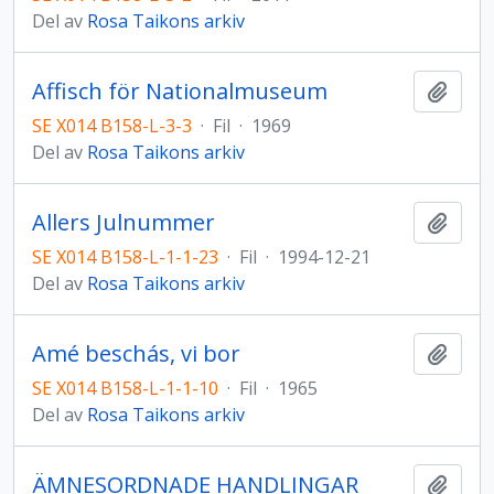
Del av
Rosa Taikons arkiv
Affisch för Nationalmuseum
Lägg t
SE X014 B158-L-3-3
·
Fil
·
1969
Del av
Rosa Taikons arkiv
Allers Julnummer
Lägg t
SE X014 B158-L-1-1-23
·
Fil
·
1994-12-21
Del av
Rosa Taikons arkiv
Amé beschás, vi bor
Lägg t
SE X014 B158-L-1-1-10
·
Fil
·
1965
Del av
Rosa Taikons arkiv
ÄMNESORDNADE HANDLINGAR
Lägg t