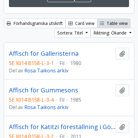
Förhandsgranska utskrift
Card view
Table view
Sortera: Titel
Riktning: Ökande
Affisch för Galleristerna
Lägg t
SE X014 B158-L-3-1
·
Fil
·
1980
Del av
Rosa Taikons arkiv
Affisch för Gummesons
Lägg t
SE X014 B158-L-3-4
·
Fil
·
1985
Del av
Rosa Taikons arkiv
Affisch för Katitzi föreställning i Göteborg
Lägg t
SE X014 B158-L-3-2
·
Fil
·
2011