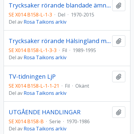
Trycksaker rörande blandade ämnen
Lägg t
SE X014 B158-L-1-3
·
Del
·
1970-2015
Del av
Rosa Taikons arkiv
Trycksaker rörande Hälsingland m.m.
Lägg t
SE X014 B158-L-1-3-3
·
Fil
·
1989-1995
Del av
Rosa Taikons arkiv
TV-tidningen LjP
Lägg t
SE X014 B158-L-1-1-21
·
Fil
·
Okänt
Del av
Rosa Taikons arkiv
UTGÅENDE HANDLINGAR
Lägg t
SE X014 B158-B
·
Serie
·
1970-1986
Del av
Rosa Taikons arkiv