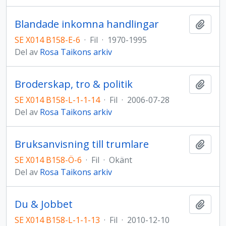
Blandade inkomna handlingar
Lägg t
SE X014 B158-E-6
·
Fil
·
1970-1995
Del av
Rosa Taikons arkiv
Broderskap, tro & politik
Lägg t
SE X014 B158-L-1-1-14
·
Fil
·
2006-07-28
Del av
Rosa Taikons arkiv
Bruksanvisning till trumlare
Lägg t
SE X014 B158-Ö-6
·
Fil
·
Okänt
Del av
Rosa Taikons arkiv
Du & Jobbet
Lägg t
SE X014 B158-L-1-1-13
·
Fil
·
2010-12-10