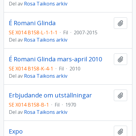
Del av
Rosa Taikons arkiv
É Romani Glinda
Lägg t
SE X014 B158-L-1-1-1
·
Fil
·
2007-2015
Del av
Rosa Taikons arkiv
É Romani Glinda mars-april 2010
Lägg t
SE X014 B158-K-4-1
·
Fil
·
2010
Del av
Rosa Taikons arkiv
Erbjudande om utställningar
Lägg t
SE X014 B158-B-1
·
Fil
·
1970
Del av
Rosa Taikons arkiv
Expo
Lägg t