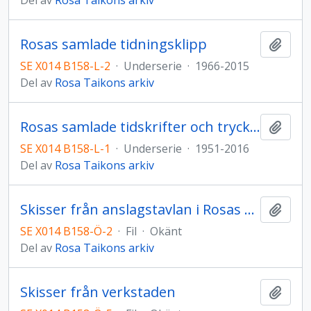
Del av
Rosa Taikons arkiv
Rosas samlade tidningsklipp
Lägg t
SE X014 B158-L-2
·
Underserie
·
1966-2015
Del av
Rosa Taikons arkiv
Rosas samlade tidskrifter och trycksaker
Lägg t
SE X014 B158-L-1
·
Underserie
·
1951-2016
Del av
Rosa Taikons arkiv
Skisser från anslagstavlan i Rosas verkstad
Lägg t
SE X014 B158-Ö-2
·
Fil
·
Okänt
Del av
Rosa Taikons arkiv
Skisser från verkstaden
Lägg t