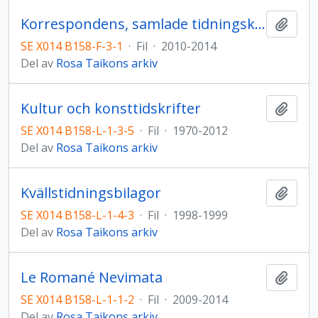
Korrespondens, samlade tidningsklipp, visitkort och Rosas kommentarer
Lägg t
SE X014 B158-F-3-1
·
Fil
·
2010-2014
Del av
Rosa Taikons arkiv
Kultur och konsttidskrifter
Lägg t
SE X014 B158-L-1-3-5
·
Fil
·
1970-2012
Del av
Rosa Taikons arkiv
Kvällstidningsbilagor
Lägg t
SE X014 B158-L-1-4-3
·
Fil
·
1998-1999
Del av
Rosa Taikons arkiv
Le Romané Nevimata
Lägg t
SE X014 B158-L-1-1-2
·
Fil
·
2009-2014
Del av
Rosa Taikons arkiv