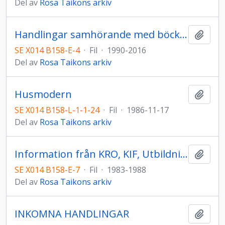
Del av
Rosa Taikons arkiv
Handlingar samhörande med böcker, tidskrifter,fotografier m.m.
Lägg t
SE X014 B158-E-4
·
Fil
·
1990-2016
Del av
Rosa Taikons arkiv
Husmodern
Lägg t
SE X014 B158-L-1-1-24
·
Fil
·
1986-11-17
Del av
Rosa Taikons arkiv
Information från KRO, KIF, Utbildningsdepartementet, Statens konstråd
Lägg t
SE X014 B158-E-7
·
Fil
·
1983-1988
Del av
Rosa Taikons arkiv
INKOMNA HANDLINGAR
Lägg t