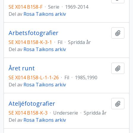
SE X014 B158-F
·
Serie
·
1969-2014
Del av
Rosa Taikons arkiv
Arbetsfotografier
Lägg t
SE X014 B158-K-3-1
·
Fil
·
Spridda år
Del av
Rosa Taikons arkiv
Året runt
Lägg t
SE X014 B158-L-1-1-26
·
Fil
·
1985,1990
Del av
Rosa Taikons arkiv
Ateljéfotografier
Lägg t
SE X014 B158-K-3
·
Underserie
·
Spridda år
Del av
Rosa Taikons arkiv