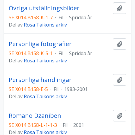
Övriga utställningsbilder
Lägg t
SE X014 B158-K-1-7
·
Fil
·
Spridda år
Del av
Rosa Taikons arkiv
Personliga fotografier
Lägg t
SE X014 B158-K-5-1
·
Fil
·
Spridda år
Del av
Rosa Taikons arkiv
Personliga handlingar
Lägg t
SE X014 B158-E-5
·
Fil
·
1983-2001
Del av
Rosa Taikons arkiv
Romano Dzaniben
Lägg t
SE X014 B158-L-1-1-3
·
Fil
·
2001
Del av
Rosa Taikons arkiv