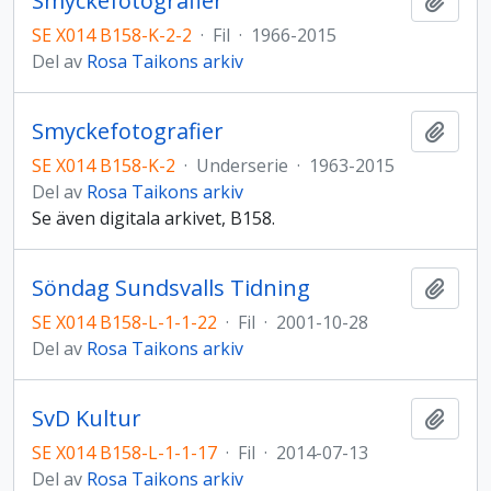
Smyckefotografier
Lägg t
SE X014 B158-K-2-2
·
Fil
·
1966-2015
Del av
Rosa Taikons arkiv
Smyckefotografier
Lägg t
SE X014 B158-K-2
·
Underserie
·
1963-2015
Del av
Rosa Taikons arkiv
Se även digitala arkivet, B158.
Söndag Sundsvalls Tidning
Lägg t
SE X014 B158-L-1-1-22
·
Fil
·
2001-10-28
Del av
Rosa Taikons arkiv
SvD Kultur
Lägg t
SE X014 B158-L-1-1-17
·
Fil
·
2014-07-13
Del av
Rosa Taikons arkiv