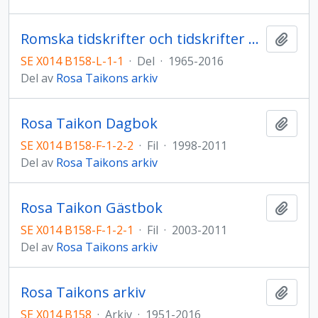
Romska tidskrifter och tidskrifter med artiklar där Rosa diskuterar romer
Lägg t
SE X014 B158-L-1-1
·
Del
·
1965-2016
Del av
Rosa Taikons arkiv
Rosa Taikon Dagbok
Lägg t
SE X014 B158-F-1-2-2
·
Fil
·
1998-2011
Del av
Rosa Taikons arkiv
Rosa Taikon Gästbok
Lägg t
SE X014 B158-F-1-2-1
·
Fil
·
2003-2011
Del av
Rosa Taikons arkiv
Rosa Taikons arkiv
Lägg t
SE X014 B158
·
Arkiv
·
1951-2016