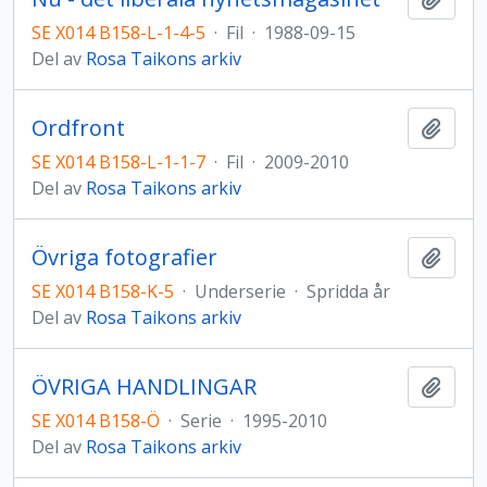
SE X014 B158-L-1-4-5
·
Fil
·
1988-09-15
Del av
Rosa Taikons arkiv
Ordfront
Lägg t
SE X014 B158-L-1-1-7
·
Fil
·
2009-2010
Del av
Rosa Taikons arkiv
Övriga fotografier
Lägg t
SE X014 B158-K-5
·
Underserie
·
Spridda år
Del av
Rosa Taikons arkiv
ÖVRIGA HANDLINGAR
Lägg t
SE X014 B158-Ö
·
Serie
·
1995-2010
Del av
Rosa Taikons arkiv