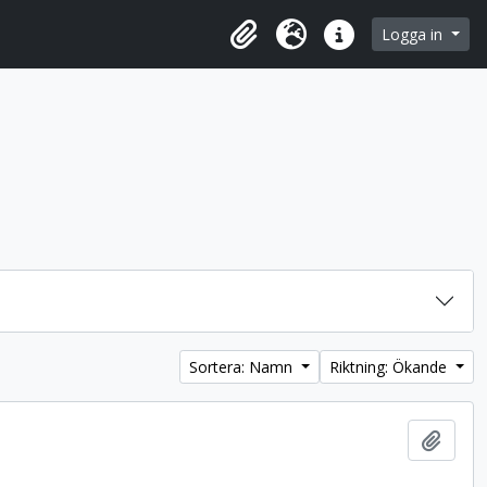
 browse page
Logga in
Urklipp
Språk
Snabblänkar
Sortera: Namn
Riktning: Ökande
Lägg t