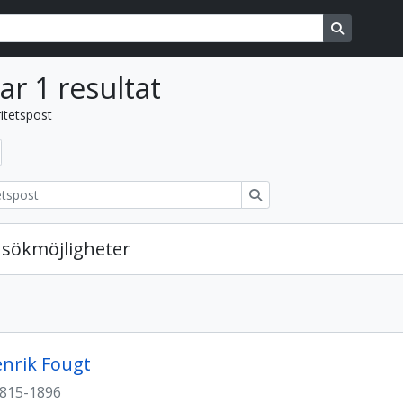
ons
Search in
ar 1 resultat
itetspost
Sök
sökmöjligheter
nrik Fougt
815-1896