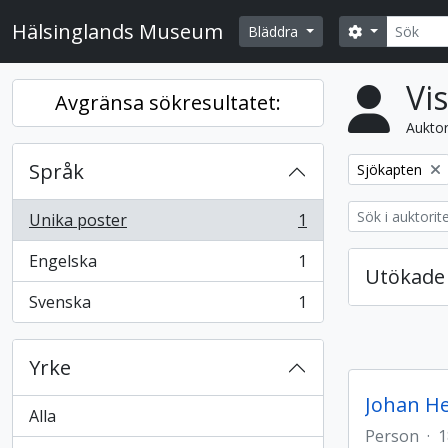
Skip to main content
Sök
Hälsinglands Museum
Search opti
Bläddra
Vis
Avgränsa sökresultatet:
Auktor
Språk
Remove filter:
Sjökapten
Unika poster
1
, 1 resultat
Engelska
1
, 1 resultat
Utökade 
Svenska
1
, 1 resultat
Yrke
Johan He
Alla
Person
·
1