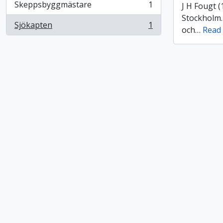
Skeppsbyggmästare
1
J H Fougt 
, 1 resultat
Stockholm.
Sjökapten
1
och
…
Read
, 1 resultat