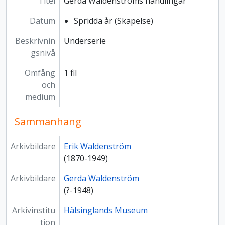
Titel
Gerda Waldenströms handlingar
Datum
Spridda år (Skapelse)
Beskrivnin
Underserie
gsnivå
Omfång
1 fil
och
medium
Sammanhang
Arkivbildare
Erik Waldenström
(1870-1949)
Arkivbildare
Gerda Waldenström
(?-1948)
Arkivinstitu
Hälsinglands Museum
tion