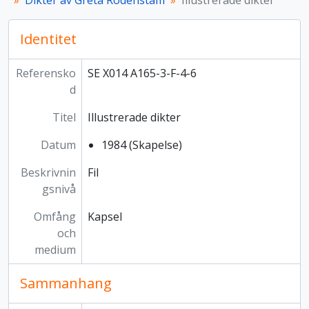
Dikter av Greta Rodenstam
Illustrerade dikter
Identitet
Referensko
SE X014 A165-3-F-4-6
d
Titel
Illustrerade dikter
Datum
1984 (Skapelse)
Beskrivnin
Fil
gsnivå
Omfång
Kapsel
och
medium
Sammanhang